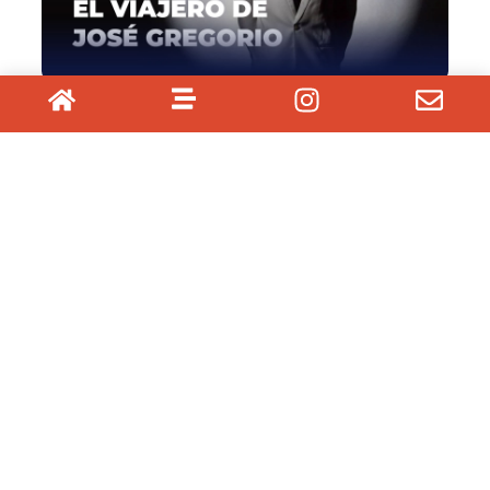
AVENTURAS SONORAS
fo
La música y los sonidos son el hilo conductor de este
maravilloso viaje por México, Curacao y Venezuela.
ESTILO DE VIDA