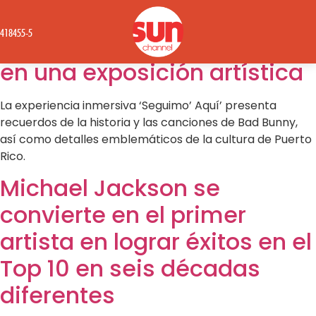
Bad Bunny y la cultura de
1418455-5
Puerto Rico se convierten
en una exposición artística
La experiencia inmersiva ‘Seguimo’ Aquí’ presenta
recuerdos de la historia y las canciones de Bad Bunny,
así como detalles emblemáticos de la cultura de Puerto
Rico.
Michael Jackson se
convierte en el primer
artista en lograr éxitos en el
Top 10 en seis décadas
diferentes